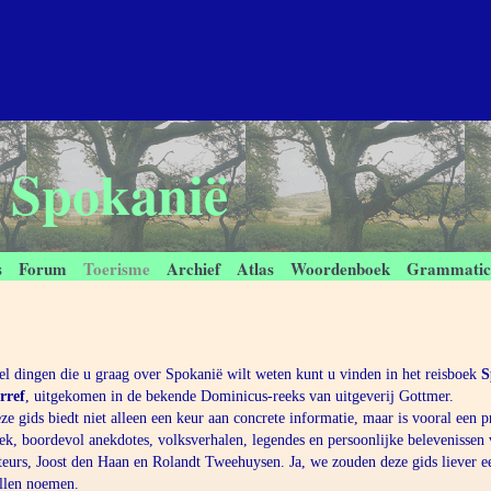
n Spokanië
s
Forum
Toerisme
Archief
Atlas
Woordenboek
Grammati
el dingen die u graag over Spokanië wilt weten kunt u vinden in het reisboek
S
rref
, uitgekomen in de bekende Dominicus-reeks van uitgeverij Gottmer.
ze gids biedt niet alleen een keur aan concrete informatie, maar is vooral een pr
ek, boordevol anekdotes, volksverhalen, legendes en persoonlijke belevenissen
teurs, Joost den Haan en Rolandt Tweehuysen. Ja, we zouden deze gids liever 
llen noemen.