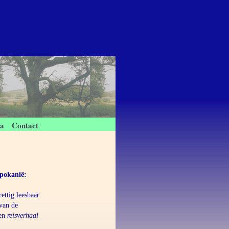
ca
Contact
pokanië:
ettig leesbaar
 van de
een
reisverhaal