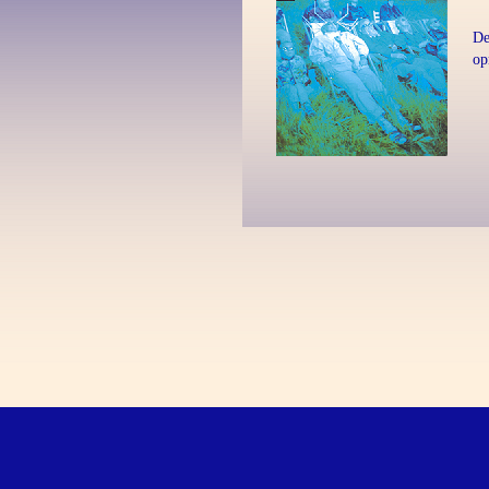
De
op