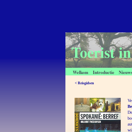
Toerist i
Welkom
Introductie
Nieuw
< Reisgidsen
Ve
Be
De
bo
au
wi